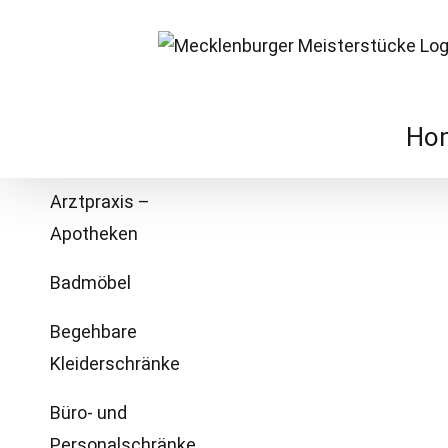
Zum
Inhalt
springen
Ho
Arztpraxis –
Apotheken
Badmöbel
Begehbare
Kleiderschränke
Büro- und
Personalschränke